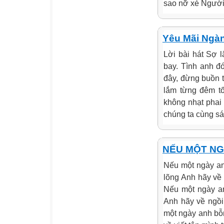
sao nỡ xé Người 
Yêu Mãi Ngà
Lời bài hát Sợ l
bay. Tình anh 
đây, đừng buồn 
lắm từng đêm tố
không nhạt phai
chúng ta cùng sá
NẾU MỘT NGÀ
Nếu một ngày an
lõng Anh hãy về 
Nếu một ngày an
Anh hãy về ngồi
một ngày anh bỗ