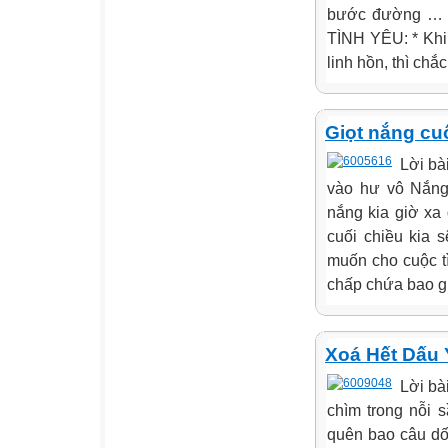
bước đường … ; 
TÌNH YÊU: * Khi 
linh hồn, thì chắc
Giọt nắng cu
Lời bà
vào hư vô Nắng
nắng kia giờ xa
cuối chiều kia 
muốn cho cuộc t
chấp chứa bao giọ
Xoá Hết Dấu
Lời bà
chìm trong nỗi 
quên bao câu dối