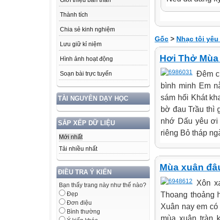
Giới thiệu bản thân
Thành tích
Chia sẻ kinh nghiệm
Gốc
>
Nhạc tôi yêu
Lưu giữ kỉ niệm
Hơi Thở Mùa
Hình ảnh hoạt động
Đêm ch
Soạn bài trực tuyến
bình minh Em nằ
sám hối Khát kha
TÀI NGUYÊN DẠY HỌC
bờ đau Trầu thì 
nhớ Dấu yêu ơi 
SẮP XẾP DỮ LIỆU
riêng Bỏ tháp ng
Mới nhất
Tải nhiều nhất
Mùa xuân đâ
ĐIỀU TRA Ý KIẾN
Xôn xa
Bạn thấy trang này như thế nào?
Thoang thoảng h
Đẹp
Đơn điệu
Xuân nay em có 
Bình thường
mùa xuân tràn 