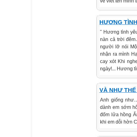
về viết tên mình t
HƯƠNG TÌNH 
" Hương tình yê
nàn cả trời đêm
người lỡ nói Mộ
nhận ra mình Hạ
cay xót Khi ngh
ngày!... Hương tì
VÀ NHƯ THẾ
Anh giống như…
dành em sớm hôm
đốm lửa hồng 
khi em dỗi hờn C