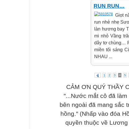
RUN RUN…
Giọt n
run nhè nhẹ Sư
làn hương bay T
mi nhỏ Vầng tr
dây tơ chùng… R
miền tối sáng 
NHAU ...
1
2
3
4
5
CẢM ƠN QUÝ THẦY C
"...Nước mắt cô đã làm
bên ngoài đã mang sắc t
hồng." (Nhấp vào đóa Hồ
quyền thuộc về Lương