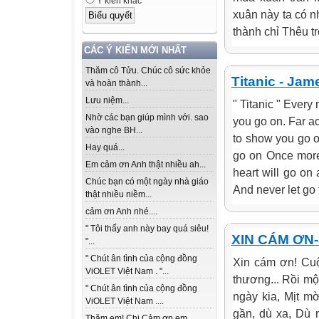
Ý kiến khác
xuân này ta có 
thành chỉ Thêu t
CÁC Ý KIẾN MỚI NHẤT
Thăm cô Tửu. Chúc cô sức khỏe
Titanic - Jam
và hoàn thành...
Lưu niệm...
" Titanic " Every
Nhờ các bạn giúp mình với. sao
you go on. Far 
vào nghe BH...
to show you go on
Hay quá...
go on Once more
Em cảm ơn Anh thật nhiều ah...
heart will go on
Chúc bạn có một ngày nhà giáo
And never let go 
thật nhiều niềm...
cảm ơn Anh nhé....
" Tôi thấy anh này bay quá siêu!
XIN CÁM ƠN
"...
" Chút ân tình của cộng đồng
Xin cám ơn! Cuộ
ViOLET Việt Nam . "...
thương... Rồi một
" Chút ân tình của cộng đồng
ngày kia, Mịt m
ViOLET Việt Nam ....
gần, dù xa, Dù 
Thăm em! Chị Cảm ơn em