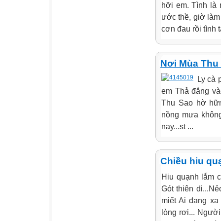
hỡi em. Tình là
ước thề, giờ làm
cơn đau rồi tình 
Nơi Mùa Thu
Ly cà 
em Thả đắng vào
Thu Sao hờ hữn
nồng mưa không
nay...st ...
Chiều hiu qu
Hiu quạnh lắm c
Gót thiên di...
miết Ai đang xa
lòng rơi... Ngườ