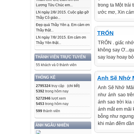
trong ta Một trá
Lương Tửu Chúc em...
ước mơ, Xin cám
LN ngày 2/8/ 2015. Cuộc gặp gỡ
Thầy Cô giáo...
Đẹp quá Thầy Yên ạ. Em cảm ơn
Thầy thật...
TRỐN
LN ngày 7/8/ 2015. Em cảm ơn
TRỐN . giấc nhớ 
Thầy Yên thật...
không say Ơ...q
say loay hoay bỏ t
THÀNH VIÊN TRỰC TUYẾN
55 khách và 0 thành viên
Anh Sẽ Nhớ M
THỐNG KÊ
2795324
truy cập (
chi tiết
)
Anh Sẽ Nhớ Mãi 
5392
trong hôm nay
như ánh sao trê
5272946
lượt xem
ánh sao trời ki
5453
trong hôm nay
ánh mắt em mãi k
599
thành viên
bỗng như ngưng 
khi màn đêm dần
ẢNH NGẪU NHIÊN