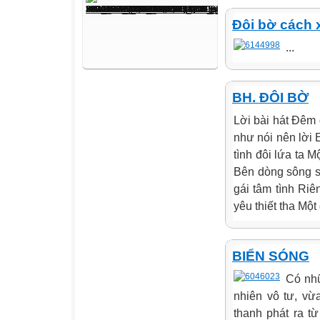
Đôi bờ cách 
...
BH. ĐÔI BỜ
Lời bài hát Đêm
như nói nên lời 
tình đôi lứa ta
Bên dòng sông s
gái tâm tình Riê
yêu thiết tha Một 
BIỂN SÓNG
Có nhữ
nhiên vô tư, vừ
thanh phát ra từ