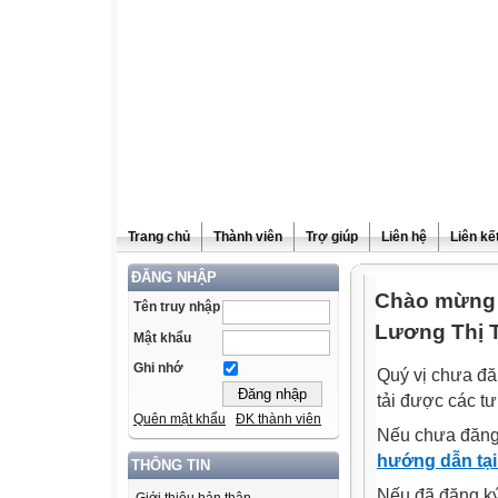
Trang chủ
Thành viên
Trợ giúp
Liên hệ
Liên kế
ĐĂNG NHẬP
Chào mừng 
Tên truy nhập
Lương Thị 
Mật khẩu
Ghi nhớ
Quý vị chưa đă
tải được các tư
Quên mật khẩu
ĐK thành viên
Nếu chưa đăng
hướng dẫn tại
THÔNG TIN
Nếu đã đăng ký 