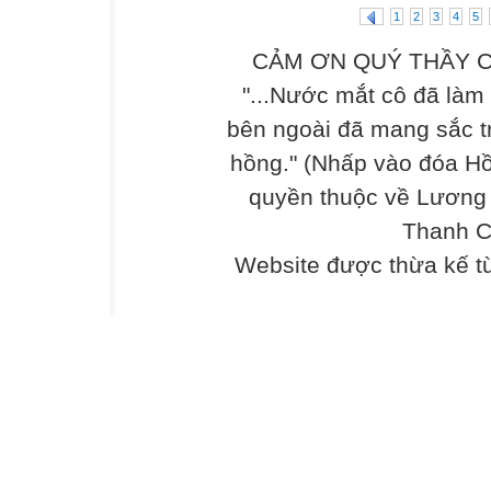
1
2
3
4
5
CẢM ƠN QUÝ THẦY C
"...Nước mắt cô đã làm
bên ngoài đã mang sắc t
hồng." (Nhấp vào đóa Hồ
quyền thuộc về Lương
Thanh C
Website được thừa kế 