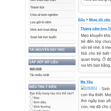
Giới thiệu bản thân
Thành tích
Chia sẻ kinh nghiệm
Gốc
>
Nhạc tôi yêu
Lưu giữ kỉ niệm
Tháng năm học T
Hình ảnh hoạt động
Mẹo khuyến khích
Soạn bài trực tuyến
trẻ đến lớp chư
với trẻ nhé. 6 mẹ
TÀI NGUYÊN DẠY HỌC
Nói cho trẻ biết
quan trọng. Ở đ
SẮP XẾP DỮ LIỆU
vui khi bạn bằng.
Mới nhất
Tải nhiều nhất
Mẹ Yêu
ĐIỀU TRA Ý KIẾN
- Sinh
Bạn thấy trang này như thế nào?
con tha thiết. M
Đẹp
thơ ngây bao yê
Đơn điệu
con, mẹ đã cho 
Bình thường