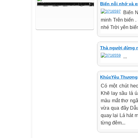
Biển nỗi nhớ và 
Biển 
minh Trên biển . 
nhé Trời yên biển 
Thà người đừng 
...
KhúcYêu Thương
Có một chút h
Khẽ lay sầu lá 
màu mắt thơ ngâ
vừa qua đây Dẫu
quay lại Lá hát 
từng đêm...