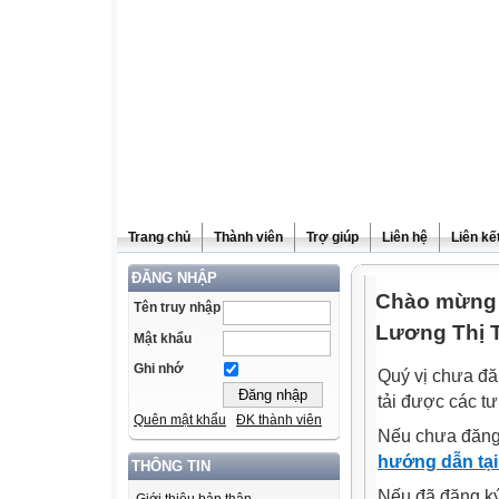
Trang chủ
Thành viên
Trợ giúp
Liên hệ
Liên kế
ĐĂNG NHẬP
Chào mừng 
Tên truy nhập
Lương Thị 
Mật khẩu
Ghi nhớ
Quý vị chưa đă
tải được các tư
Quên mật khẩu
ĐK thành viên
Nếu chưa đăng
hướng dẫn tại
THÔNG TIN
Nếu đã đăng ký 