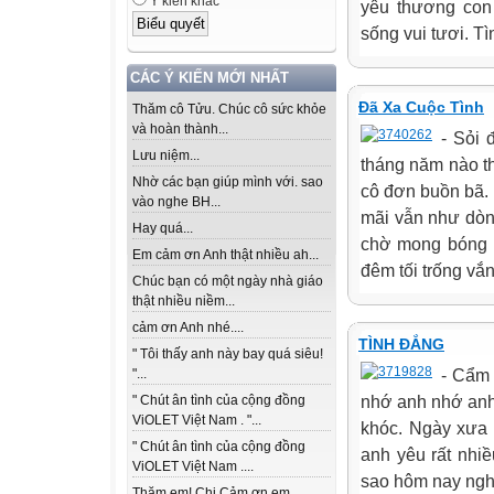
Ý kiến khác
yêu thương con
sống vui tươi. Tì
CÁC Ý KIẾN MỚI NHẤT
Đã Xa Cuộc Tình
Thăm cô Tửu. Chúc cô sức khỏe
và hoàn thành...
- Sỏi
Lưu niệm...
tháng năm nào th
Nhờ các bạn giúp mình với. sao
cô đơn buồn bã.
vào nghe BH...
mãi vẫn như dòng
Hay quá...
chờ mong bóng n
Em cảm ơn Anh thật nhiều ah...
đêm tối trống vắn
Chúc bạn có một ngày nhà giáo
thật nhiều niềm...
cảm ơn Anh nhé....
TÌNH ĐẮNG
" Tôi thấy anh này bay quá siêu!
- Cẩm
"...
nhớ anh nhớ anh
" Chút ân tình của cộng đồng
ViOLET Việt Nam . "...
khóc. Ngày xưa 
" Chút ân tình của cộng đồng
anh yêu rất nhi
ViOLET Việt Nam ....
sao hôm nay nghe
Thăm em! Chị Cảm ơn em