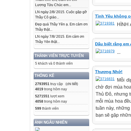
Lương Tửu Chúc em...
LN ngày 2/8/ 2015. Cuộc gặp gỡ
Tình Yêu không có
Thầy Cô giáo...
HÌNH Ả
Đẹp quá Thầy Yên ạ. Em cảm ơn
Thầy thật...
LN ngày 7/8/ 2015. Em cảm ơn
Thầy Yên thật...
Dấu biết rằng em 
...
THÀNH VIÊN TRỰC TUYẾN
5 khách và 0 thành viên
Thương Nhớ!
THỐNG KÊ
Mỗi dị
2793951
truy cập (
chi tiết
)
chờ đợi mùa hoa 
4019
trong hôm nay
Thủ Đô, nhưng t
5271551
lượt xem
mỗi mùa hoa đều
4058
trong hôm nay
tuần này, những
599
thành viên
bạn sẽ gặp nhữn
ẢNH NGẪU NHIÊN