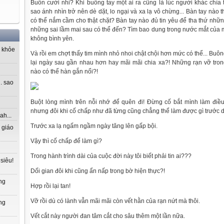
Buồn cười nhỉ? Khi buông tay một ai ra cũng là lúc người khác chì
sao ánh nhìn trở nên dè dặt, lo ngại và xa lạ vô chừng... Bàn tay nào 
có thể nắm cầm cho thật chặt? Bàn tay nào đủ tin yêu để tha thứ nhữ
những sai lầm mai sau có thể đến? Tìm bao dung trong nước mắt của 
không bình yên.
 khỏe
Và rồi em chợt thấy tim mình nhỏ nhoi chật chội hơn mức có thể... Buông
lại ngày sau gần nhau hơn hay mãi mãi chia xa?! Những rạn vỡ tro
nào có thể hàn gắn nổi?!
. sao
Buột lòng mình trên nỗi nhớ để quên đi! Đừng cố bắt mình làm điề
nhưng đôi khi cố chấp như đã từng cũng chẳng thể làm được gì trước
ah...
Trước xa lạ ngấm ngầm ngày tăng lên gấp bội.
 giáo
Vậy thì cố chấp để làm gì?
Trong hành trình dài của cuộc đời này tôi biết phải tin ai???
siêu!
Dối gian đôi khi cũng ẩn nấp trong bờ hiện thực?!
ng
Hợp rồi lại tan!
Vỡ rồi dù có lành vẫn mãi mãi còn vết hằn của rạn nứt
mà thôi.
ng
Vết cắt này người đan tâm cắt cho sâu thêm một lần nữa.