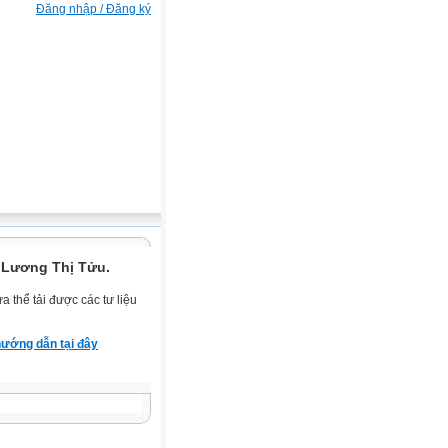
Đăng nhập / Đăng ký
 Lương Thị Tửu.
 thể tải được các tư liệu
ướng dẫn tại đây