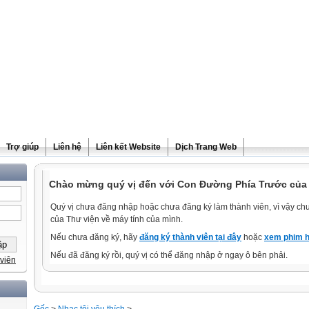
Trợ giúp
Liên hệ
Liên kết Website
Dịch Trang Web
Chào mừng quý vị đến với Con Đường Phía Trước của
Quý vị chưa đăng nhập hoặc chưa đăng ký làm thành viên, vì vậy chưa
của Thư viện về máy tính của mình.
Nếu chưa đăng ký, hãy
đăng ký thành viên tại đây
hoặc
xem phim h
Nếu đã đăng ký rồi, quý vị có thể đăng nhập ở ngay ô bên phải.
viên