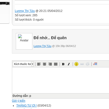
Lương Thị Tửu
@ 20:21 05/04/2012
Số lượt xem: 285
Số lượt thích: 0 người
Để nhớ... Để quên
Lương Thị Tửu
@ 15h:38p 06/04/12
Kích thước font
Đường dẫn
:
p
Gửi ý kiến
THÁNG TƯ ƠI !
(03/04/12)