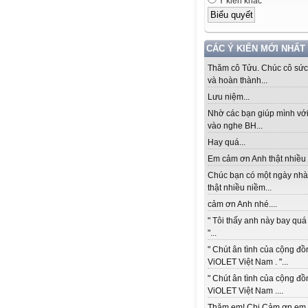
Ý kiến khác
CÁC Ý KIẾN MỚI NHẤT
Thăm cô Tửu. Chúc cô sức
và hoàn thành...
Lưu niệm...
Nhờ các bạn giúp mình với
vào nghe BH...
Hay quá...
Em cảm ơn Anh thật nhiều 
Chúc bạn có một ngày nhà
thật nhiều niềm...
cảm ơn Anh nhé....
" Tôi thấy anh này bay quá 
"...
" Chút ân tình của cộng đồ
ViOLET Việt Nam . "...
" Chút ân tình của cộng đồ
ViOLET Việt Nam ....
Thăm em! Chị Cảm ơn em