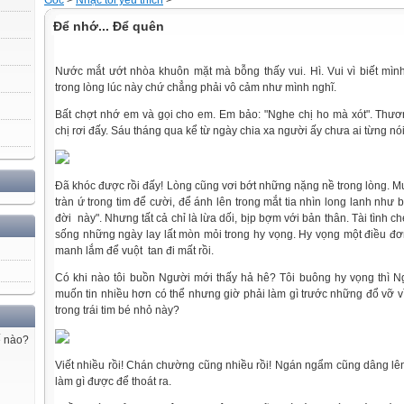
Gốc
>
Nhạc tôi yêu thích
>
Để nhớ... Để quên
Nước mắt ướt nhòa khuôn mặt mà bỗng thấy vui. Hì. Vui vì biết mình
trong lòng lúc này chứ chẳng phải vô cảm như mình nghĩ.
Bất chợt nhớ em và gọi cho em. Em bảo: "Nghe chị ho mà xót". Thư
chị rơi đấy. Sáu tháng qua kể từ ngày chia xa người ấy chưa ai từng nói
Đã khóc được rồi đấy! Lòng cũng vơi bớt những nặng nề trong lòng. M
tràn ứ trong tim để cười, để ánh lên trong mắt tia nhìn long lanh như b
đời này". Nhưng tất cả chỉ là lừa dối, bịp bợm với bản thân. Tài tình che
sống những ngày lay lất mòn mỏi trong hy vọng. Hy vọng một điều đơ
manh lắm để vuột tan đi mất rồi.
Có khi nào tôi buồn Người mới thấy hả hê? Tôi buông hy vọng thì N
muốn tin nhiều hơn có thể nhưng giờ phải làm gì trước những đổ vỡ v
trong trái tim bé nhỏ này?
ế nào?
Viết nhiều rồi! Chán chường cũng nhiều rồi! Ngán ngẩm cũng dâng lê
làm gì được để thoát ra.