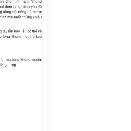
a tay cho mình nắm. Nhưng
thật đem lại sự bình yên để
ng bồng bột nông nổi trước
mình mãi miết những chiều
 tay lần này liệu có thể về
ng lòng không một thứ keo
u gì mà lòng không muốn,
 dửng dưng.