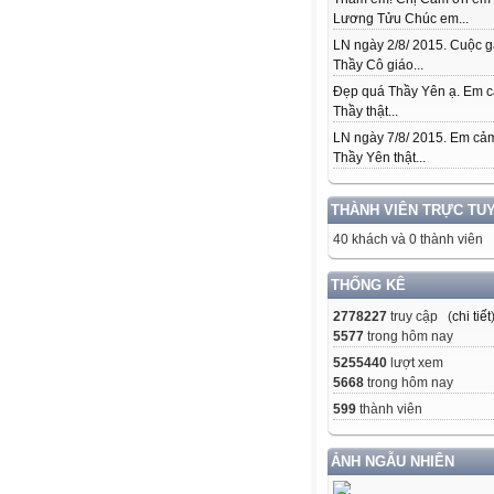
Lương Tửu Chúc em...
LN ngày 2/8/ 2015. Cuộc 
Thầy Cô giáo...
Đẹp quá Thầy Yên ạ. Em 
Thầy thật...
LN ngày 7/8/ 2015. Em cả
Thầy Yên thật...
THÀNH VIÊN TRỰC TU
40 khách và 0 thành viên
THỐNG KÊ
2778227
truy cập (
chi tiết
5577
trong hôm nay
5255440
lượt xem
5668
trong hôm nay
599
thành viên
ẢNH NGẪU NHIÊN