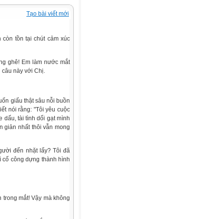
Tạo bài viết mới
 còn tồn tại chút cảm xúc
ơng ghê! Em làm nước mắt
 câu này với Chị.
uốn giấu thật sâu nỗi buồn
iết nói rằng: "Tôi yêu cuộc
 dấu, tài tình dối gạt mình
n giản nhất thôi vẫn mong
gười đến nhặt lấy? Tôi đã
ì cố công dựng thành hình
n trong mắt! Vậy mà không