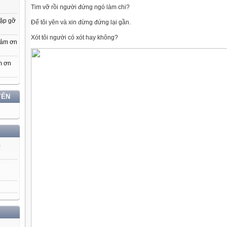
Tim vỡ rồi người đứng ngó làm chi?
gặp gỡ
Để tôi yên và xin đừng đứng lại gần.
Xót tôi người có xót hay không?
cảm ơn
m ơn
YẾN
)