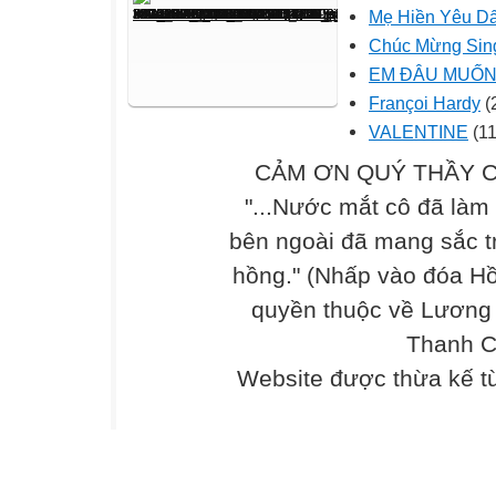
Mẹ Hiền Yêu D
Chúc Mừng Sing
EM ĐÂU MUỐN 
Françoi Hardy
(
VALENTINE
(11
CẢM ƠN QUÝ THẦY C
"...Nước mắt cô đã làm
bên ngoài đã mang sắc t
hồng." (Nhấp vào đóa Hồ
quyền thuộc về Lương
Thanh C
Website được thừa kế 