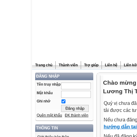
Trang chủ
Thành viên
Trợ giúp
Liên hệ
Liên kế
ĐĂNG NHẬP
Chào mừng 
Tên truy nhập
Lương Thị 
Mật khẩu
Ghi nhớ
Quý vị chưa đă
tải được các tư
Quên mật khẩu
ĐK thành viên
Nếu chưa đăng
hướng dẫn tại
THÔNG TIN
Nếu đã đăng ký 