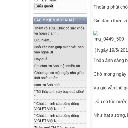
Ý kiến khác
Thoáng phút chố
CÁC Ý KIẾN MỚI NHẤT
Gió đánh thức vì
Thăm cô Tửu. Chúc cô sức khỏe
và hoàn thành...
Lưu niệm...
Nhờ các bạn giúp mình với. sao
( Ngày 19/5/ 201
vào nghe BH...
Hay quá...
Thắp ánh sáng 
Em cảm ơn Anh thật nhiều ah...
Chúc bạn có một ngày nhà giáo
Chờ mong ngày 
thật nhiều niềm...
cảm ơn Anh nhé....
Và gió vẫn thế gi
" Tôi thấy anh này bay quá siêu!
"...
Dẫu có lúc nước 
" Chút ân tình của cộng đồng
ViOLET Việt Nam . "...
Như hạt sương, 
" Chút ân tình của cộng đồng
ViOLET Việt Nam ....
Thăm em! Chị Cảm ơn em