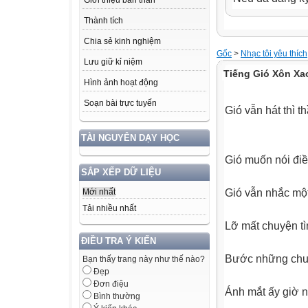
Giới thiệu bản thân
Thành tích
Chia sẻ kinh nghiệm
Gốc
>
Nhạc tôi yêu thích
Lưu giữ kỉ niệm
Tiếng Gió Xôn Xa
Hình ảnh hoạt động
Soạn bài trực tuyến
Gió vẫn hát thì t
TÀI NGUYÊN DẠY HỌC
Gió muốn nói điều
SẮP XẾP DỮ LIỆU
Gió vẫn nhắc một
Mới nhất
Tải nhiều nhất
Lỡ mất chuyện t
ĐIỀU TRA Ý KIẾN
Bước những chuỗ
Bạn thấy trang này như thế nào?
Đẹp
Đơn điệu
Ánh mắt ấy giờ n
Bình thường