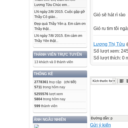
Lương Tửu Chúc em...
LN ngày 2/8/ 2015. Cuộc gặp gỡ
Gió sẽ hát rì rào
Thầy Cô giáo...
Đẹp quá Thầy Yên ạ. Em cảm ơn
Gió ru tim tôi n
Thầy thật...
LN ngày 7/8/ 2015. Em cảm ơn
Thầy Yên thật...
Lương Thị Tửu
@
Số lượt xem: 24
THÀNH VIÊN TRỰC TUYẾN
Số lượt thích: 0
13 khách và 0 thành viên
THỐNG KÊ
Kích thước font
2778361
truy cập (
chi tiết
)
5711
trong hôm nay
5255576
lượt xem
5804
trong hôm nay
599
thành viên
Đường dẫn
:
p
ẢNH NGẪU NHIÊN
Gửi ý kiến