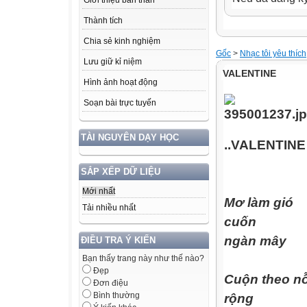
Giới thiệu bản thân
Thành tích
Chia sẻ kinh nghiệm
Gốc
>
Nhạc tôi yêu thích
Lưu giữ kỉ niệm
VALENTINE
Hình ảnh hoạt động
Soạn bài trực tuyến
TÀI NGUYÊN DẠY HỌC
..
VALENTINE
SẮP XẾP DỮ LIỆU
Mới nhất
Mơ làm gió
Tải nhiều nhất
cuốn
ngàn mây
ĐIỀU TRA Ý KIẾN
Bạn thấy trang này như thế nào?
Đẹp
Cuộn theo n
Đơn điệu
Bình thường
rộng