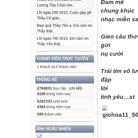
Đam mê
Lương Tửu Chúc em...
chung khúc
LN ngày 2/8/ 2015. Cuộc gặp gỡ
Thầy Cô giáo...
nhạc miền sa
Đẹp quá Thầy Yên ạ. Em cảm ơn
Thầy thật...
Gieo câu thơ
LN ngày 7/8/ 2015. Em cảm ơn
Thầy Yên thật...
gửi
nụ cười
THÀNH VIÊN TRỰC TUYẾN
1 khách và 0 thành viên
Trái tim vô l
đập
THỐNG KÊ
lời
2784831
truy cập (
chi tiết
)
4109
trong hôm nay
tình yêu…st
5262333
lượt xem
4364
trong hôm nay
599
thành viên
ẢNH NGẪU NHIÊN