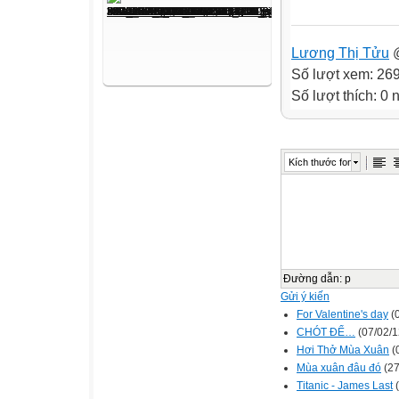
Lương Thị Tửu
@
Số lượt xem: 26
Số lượt thích: 0
Kích thước font
Đường dẫn
:
p
Gửi ý kiến
For Valentine's day
(0
CHÓT ĐỂ…
(07/02/1
Hơi Thở Mùa Xuân
(
Mùa xuân đâu đó
(27
Titanic - James Last
(