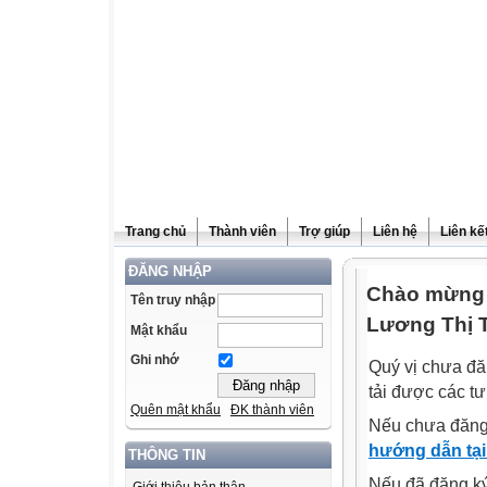
Trang chủ
Thành viên
Trợ giúp
Liên hệ
Liên kế
ĐĂNG NHẬP
Chào mừng 
Tên truy nhập
Lương Thị 
Mật khẩu
Ghi nhớ
Quý vị chưa đă
tải được các tư
Quên mật khẩu
ĐK thành viên
Nếu chưa đăng
hướng dẫn tại
THÔNG TIN
Nếu đã đăng ký 