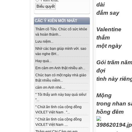
Ý kiến khác
dài
đắm say
CÁC Ý KIẾN MỚI NHẤT
Valentine
Thăm cô Tửu. Chúc cô sức khỏe
và hoàn thành...
thắm
Lưu niệm...
một ngày
Nhờ các bạn giúp mình với. sao
vào nghe BH...
Hay quá...
Gói trăm nă
Em cảm ơn Anh thật nhiều ah...
đợi
Chúc bạn có một ngày nhà giáo
tình này riê
thật nhiều niềm...
cảm ơn Anh nhé....
Mộng
" Tôi thấy anh này bay quá siêu!
"...
trong nhan s
" Chút ân tình của cộng đồng
hồng đêm
ViOLET Việt Nam . "...
" Chút ân tình của cộng đồng
ViOLET Việt Nam ....
Thăm em! Chị Cảm ơn em