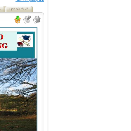
Đưa bài giảng lên
ả
Lịch sử tải về