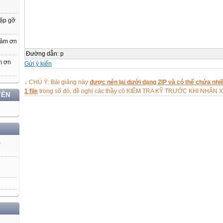
cầu của đổi mới giáo dục phổ thông; cần phải tiếp tục quan tâm, chú t
ĐẶT VẤN ĐỀ
gặp gỡ
3
A. Chuẩn kiến thức, kỹ năng của chương trình giáo dục phổ thông là g
cảm ơn
B. Dạy học môn Công nghệ ở trường THCS theo chuẩn KT-KN là như 
Đường dẫn
:
p
C. Giáo viên Công nghệ trường THCS thường gặp khó khăn gì trong kh
m ơn
Gửi ý kiến
KT-KN?
D. Dạy học môn Công nghệ theo chuẩn KT-KN như thế nào để có hiệu
↓ CHÚ Ý: Bài giảng này
được nén lại dưới dạng ZIP và có thể chứa nhiề
ĐẶT VẤN ĐỀ
1 file
trong số đó, đề nghị các thầy cô KIỂM TRA KỸ TRƯỚC KHI NHẬN 
YẾN
4
KẾ HOẠCH TẬP HUẤN MÔN CÔNG NGHỆ THEO CHUẨN KT- KN
THỜI LƯỢNG: 2 buổi.
NỘI DUNG:
- Buổi 1:- Những vấn đề chung về chuẩn KT-KN.
+ Một số kĩ thuật dạy học tích cực trong dạy học môn Công nghệ.
)
- Buổi 2:
+ Dạy học theo chuẩn KT- KN môn Công nghệ thông qua các kĩ thuật dạ
- Tổ chức dạy học theo chuẩn KT-KN
+Tổ chức kiểm tra, đánh giá theo chuẩn KT-KN.
5
Phần I
GIỚI THIỆU TỔNG QUAN MỘT SỐ KHÁI NIỆM
A. GIỚI THIỆU VỀ CHUẨN: