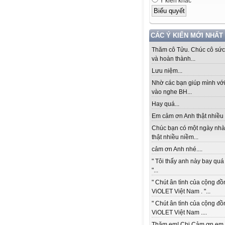
Ý kiến khác
CÁC Ý KIẾN MỚI NHẤT
Thăm cô Tửu. Chúc cô sức
và hoàn thành...
Lưu niệm...
Nhờ các bạn giúp mình với
vào nghe BH...
Hay quá...
Em cảm ơn Anh thật nhiều 
Chúc bạn có một ngày nhà
thật nhiều niềm...
cảm ơn Anh nhé....
" Tôi thấy anh này bay quá 
"...
" Chút ân tình của cộng đồ
ViOLET Việt Nam . "...
" Chút ân tình của cộng đồ
ViOLET Việt Nam ....
Thăm em! Chị Cảm ơn em