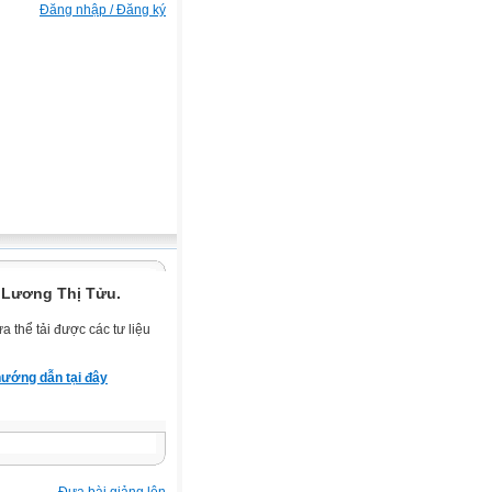
Đăng nhập / Đăng ký
 Lương Thị Tửu.
 thể tải được các tư liệu
ướng dẫn tại đây