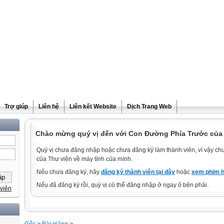
Trợ giúp
Liên hệ
Liên kết Website
Dịch Trang Web
Chào mừng quý vị đến với Con Đường Phía Trước của
Quý vị chưa đăng nhập hoặc chưa đăng ký làm thành viên, vì vậy chưa
của Thư viện về máy tính của mình.
Nếu chưa đăng ký, hãy
đăng ký thành viên tại đây
hoặc
xem phim h
Nếu đã đăng ký rồi, quý vị có thể đăng nhập ở ngay ô bên phải.
viên