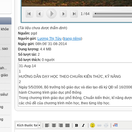
1
/
64
(
Tài liệu chưa được thẩm định
)
 khỏe
Nguồn:
pgd
Người gửi:
Lương Thị Tửu
(
trang riêng
)
Ngày gửi:
08h:06' 31-08-2014
. sao
Dung lượng:
4.4 MB
Số lượt tải:
2
Số lượt thích:
0 người
31-Aug-14
ah...
1
 giáo
HƯỚNG DẪN DẠY HỌC THEO CHUẨN KIẾN THỨC, KỸ NĂNG
2
Ngày 5/5/2006, Bộ trưởng bộ giáo dục và đào tạo đã ký QĐ số 16/200
hành Chương trình giáo dục phổ thông.
siêu!
Trong chương trình giáo dục phổ thông, Chuẩn kiến thức, kĩ năng được
các chủ đề của chương trình môn học, theo từng lớp học.
ng
Điểm mới của Chương trình GDPT là đưa Chuẩn kiến thức, kĩ năng và
dạy học, kiểm tra, đánh giá theo Chuẩn kiến thức, kĩ năng, tạo nên sự 
góp phần khắc phục tình trạng quá tải trong giảng dạy, học tập; giảm t
ng
Nhìn chung ở các trường phổ thông hiện nay, bước đầu đã vận dụng đ
Kích thước font
năng trong giảng dạy, học tập, kiểm tra, đánh giá; song về tổng thể 