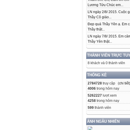
Lương Tửu Chúc em...
LN ngày 2/8/ 2015. Cuộc 
Thầy Cô giáo...
Đẹp quá Thầy Yên ạ. Em 
Thầy thật...
LN ngày 7/8/ 2015. Em cả
Thầy Yên thật...
THÀNH VIÊN TRỰC TU
8 khách và 0 thành viên
THỐNG KÊ
2784728
truy cập (
chi tiết
4006
trong hôm nay
5262227
lượt xem
4258
trong hôm nay
599
thành viên
ẢNH NGẪU NHIÊN