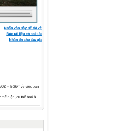
Nhấn vào đây để tải về
Báo tài liệu có sai sót
Nhắn tin cho tác giả
6/QĐ – BGĐT về việc ban
 thể hiện, cụ thể hoá ở
o đảm bảo việc chỉ đạo
thống nhất trong cả nước;
hiểu dạy thêm, học thêm.
ược Chuẩn kiến thức, kĩ
vẫn chưa đáp ứng được yêu