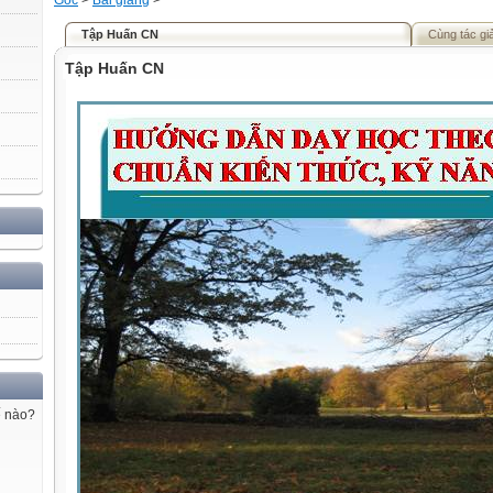
Gốc
>
Bài giảng
>
Tập Huấn CN
Cùng tác gi
Tập Huấn CN
ế nào?