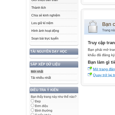
Giới thiệu bản thân
Thành tích
Chia sẻ kinh nghiệm
Bạn 
Lưu giữ kỉ niệm
Trang nà
Hình ảnh hoạt động
Soạn bài trực tuyến
Truy cập tra
Bạn phải mở tra
TÀI NGUYÊN DẠY HỌC
khẩu đã đăng ký 
Bạn làm gì ti
SẮP XẾP DỮ LIỆU
Mở trang đă
Mới nhất
Quay trở lại 
Tải nhiều nhất
ĐIỀU TRA Ý KIẾN
Bạn thấy trang này như thế nào?
Đẹp
Đơn điệu
Bình thường