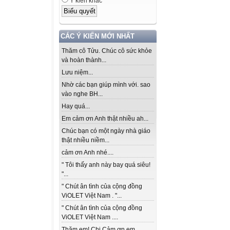
Ý kiến khác
CÁC Ý KIẾN MỚI NHẤT
Thăm cô Tửu. Chúc cô sức khỏe
và hoàn thành...
Lưu niệm...
Nhờ các bạn giúp mình với. sao
vào nghe BH...
Hay quá...
Em cảm ơn Anh thật nhiều ah...
Chúc bạn có một ngày nhà giáo
thật nhiều niềm...
cảm ơn Anh nhé....
" Tôi thấy anh này bay quá siêu!
"...
" Chút ân tình của cộng đồng
ViOLET Việt Nam . "...
" Chút ân tình của cộng đồng
ViOLET Việt Nam ....
Thăm em! Chị Cảm ơn em