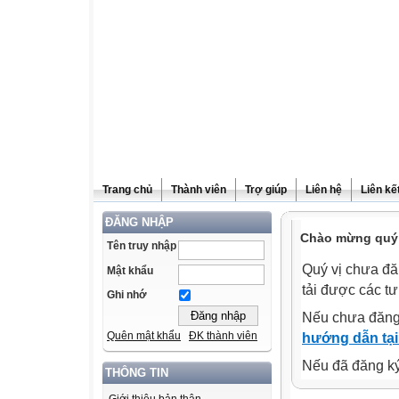
Trang chủ
Thành viên
Trợ giúp
Liên hệ
Liên kế
ĐĂNG NHẬP
Chào mừng quý 
Tên truy nhập
Quý vị chưa đă
Mật khẩu
tải được các tư
Ghi nhớ
Nếu chưa đăng
Quên mật khẩu
ĐK thành viên
hướng dẫn tại
Nếu đã đăng ký 
THÔNG TIN