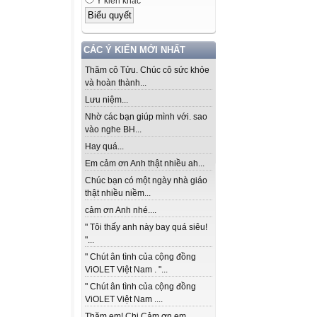
Ý kiến khác
CÁC Ý KIẾN MỚI NHẤT
Thăm cô Tửu. Chúc cô sức khỏe
và hoàn thành...
Lưu niệm...
Nhờ các bạn giúp mình với. sao
vào nghe BH...
Hay quá...
Em cảm ơn Anh thật nhiều ah...
Chúc bạn có một ngày nhà giáo
thật nhiều niềm...
cảm ơn Anh nhé....
" Tôi thấy anh này bay quá siêu!
"...
" Chút ân tình của cộng đồng
ViOLET Việt Nam . "...
" Chút ân tình của cộng đồng
ViOLET Việt Nam ....
Thăm em! Chị Cảm ơn em