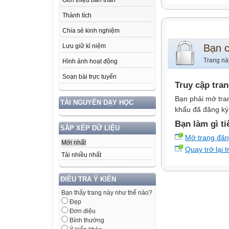
Giới thiệu bản thân
Thành tích
Chia sẻ kinh nghiệm
Bạn 
Lưu giữ kỉ niệm
Trang nà
Hình ảnh hoạt động
Soạn bài trực tuyến
Truy cập tra
Bạn phải mở tra
TÀI NGUYÊN DẠY HỌC
khẩu đã đăng ký 
Bạn làm gì ti
SẮP XẾP DỮ LIỆU
Mở trang đă
Mới nhất
Quay trở lại 
Tải nhiều nhất
ĐIỀU TRA Ý KIẾN
Bạn thấy trang này như thế nào?
Đẹp
Đơn điệu
Bình thường