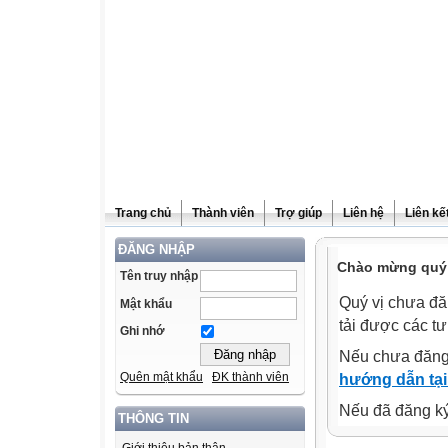
Trang chủ
Thành viên
Trợ giúp
Liên hệ
Liên kế
ĐĂNG NHẬP
Chào mừng quý 
Tên truy nhập
Quý vị chưa đă
Mật khẩu
tải được các tư
Ghi nhớ
Nếu chưa đăng
Quên mật khẩu
ĐK thành viên
hướng dẫn tại
Nếu đã đăng ký 
THÔNG TIN