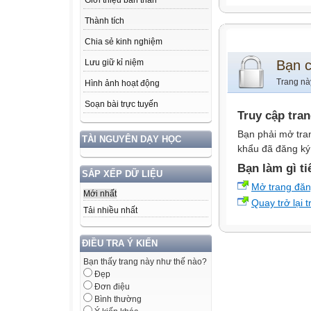
Giới thiệu bản thân
Thành tích
Chia sẻ kinh nghiệm
Bạn 
Lưu giữ kỉ niệm
Trang nà
Hình ảnh hoạt động
Soạn bài trực tuyến
Truy cập tra
Bạn phải mở tra
TÀI NGUYÊN DẠY HỌC
khẩu đã đăng ký 
Bạn làm gì ti
SẮP XẾP DỮ LIỆU
Mở trang đă
Mới nhất
Quay trở lại 
Tải nhiều nhất
ĐIỀU TRA Ý KIẾN
Bạn thấy trang này như thế nào?
Đẹp
Đơn điệu
Bình thường