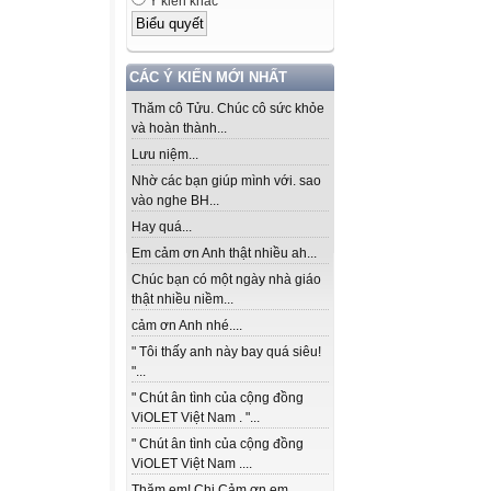
Ý kiến khác
CÁC Ý KIẾN MỚI NHẤT
Thăm cô Tửu. Chúc cô sức khỏe
và hoàn thành...
Lưu niệm...
Nhờ các bạn giúp mình với. sao
vào nghe BH...
Hay quá...
Em cảm ơn Anh thật nhiều ah...
Chúc bạn có một ngày nhà giáo
thật nhiều niềm...
cảm ơn Anh nhé....
" Tôi thấy anh này bay quá siêu!
"...
" Chút ân tình của cộng đồng
ViOLET Việt Nam . "...
" Chút ân tình của cộng đồng
ViOLET Việt Nam ....
Thăm em! Chị Cảm ơn em