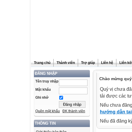
Trang chủ
Thành viên
Trợ giúp
Liên hệ
Liên kế
ĐĂNG NHẬP
Chào mừng quý 
Tên truy nhập
Quý vị chưa đă
Mật khẩu
tải được các tư
Ghi nhớ
Nếu chưa đăng
Quên mật khẩu
ĐK thành viên
hướng dẫn tại
Nếu đã đăng ký 
THÔNG TIN